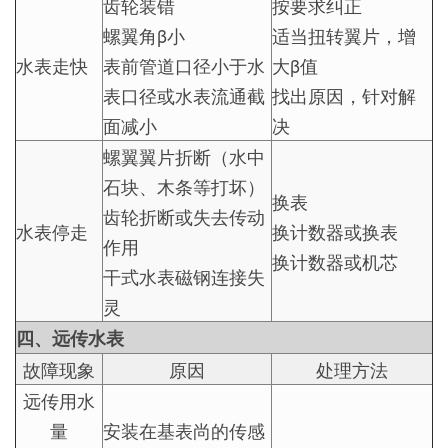
齿轮装错
按要求纠正
螺翼角β小
适当扭转翼片，增
水表走快
表前管道口径小于水
大β值
表口径或水表流通截
找出原因，针对解
面减小
决
螺翼翼片折断（水中
石块、木条等打坏）
换表
齿轮折断或失去传动
水表停走
换计数器或换表
作用
换计数器或机芯
干式水表磁钢连接失
灵
四、远传水表
故障现象
原因
处理方法
远传用水
量
安装在基表尚的传感