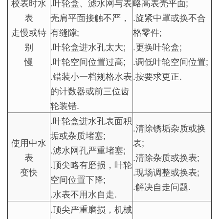
校表时水
.叶轮盒、滤水网与表
略高表壳平面;
表
壳肩平面接触不严，
.旋紧中罩或换不合
走慢或特
有缝隙;
格零件;
别
.叶轮盒进水孔太大;
.更换叶轮盒;
慢
.叶轮空间位置过高;
.调低叶轮空间位置;
.错装小一档规格水表
.按要求更正.
的计数器或前三位齿
轮装错.
.叶轮盒进水孔表面积
.清除锈垢杂质或换
垢或杂质堵塞;
使用中水
表;
.滤水网孔严重堵塞;
表
.清除杂质或换表;
.顶尖略有磨损，叶轮
变快
.现场调整或换表;
空间位置下降;
.解决自走问题.
.水表不用水自走.
.顶尖严重磨损，机械