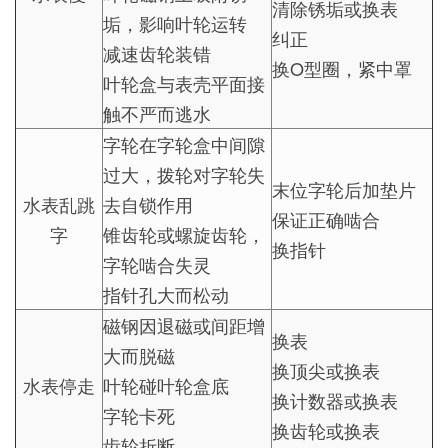
清除锈垢或换表
垢，影响叶轮运转
纠正
减速齿轮装错
换O型圈，紧中罩
叶轮盒与表壳平面接
触不严而逃水
字轮在字轮盒中间隙
过大，拨轮对字轮失
末位字轮后加垫片
水表乱跳
去自锁作用
保证正确啮合
字
锥齿轮或螺旋齿轮，
换指针
字轮啮合失灵
指针孔大而松动
磁钢因退磁或间距增
换表
大而脱磁
换顶尖或换表
水表停走
叶轮碰叶轮盒底
换计数器或换表
字轮卡死
换齿轮或换表
齿轮折断