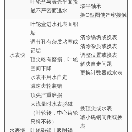
叶轮盒与表壳平面接
瑙平轴承
触不严密而逃水
换O型圈使严密接触
叶轮盒进水孔表面积
垢
清除锈垢或换表
调节孔有杂质堵塞或
清除杂质或换表
记垢
水表快
调整位置或换表
顶尖略有磨损，叶轮
解决自走问题
空间下降
更换计数器或水表
水表不用水自走
减速齿轮装错
顶尖严重磨损
大流量时水表脱磁
换顶尖或水表
（叶轮转，中心齿轮
减小磁钢间距或换
只抖不转）
表
水表慢
叶轮磁钢上吸附锈