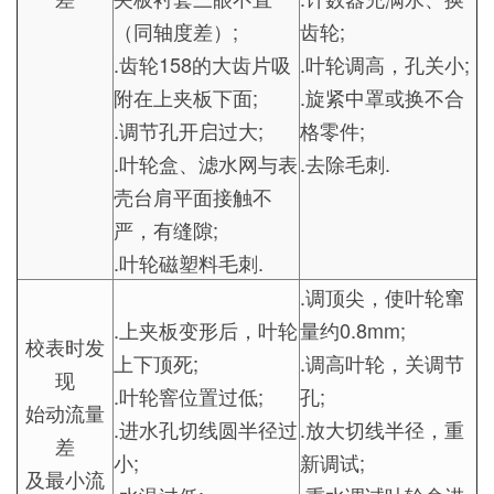
（同轴度差）;
齿轮;
.齿轮158的大齿片吸
.叶轮调高，孔关小;
附在上夹板下面;
.旋紧中罩或换不合
.调节孔开启过大;
格零件;
.叶轮盒、滤水网与表
.去除毛刺.
壳台肩平面接触不
严，有缝隙;
.叶轮磁塑料毛刺.
.调顶尖，使叶轮窜
.上夹板变形后，叶轮
量约0.8mm;
校表时发
上下顶死;
.调高叶轮，关调节
现
.叶轮窨位置过低;
孔;
始动流量
.进水孔切线圆半径过
.放大切线半径，重
差
小;
新调试;
及最小流