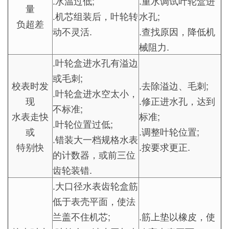
.水温过低;
.重水调试叶轮盒进
量
.机芯组装后，叶轮转
水孔;
负超差
动不灵活.
.查找原因，降低机
械阻力.
.叶轮盒进水孔有溢边
或毛刺;
校表时发
.去除溢边、毛刺;
.叶轮盒进水空太小，
现
.修正进水孔，达到
不标准;
水表走快
标准;
.叶轮位置过低;
或
.调整叶轮位置;
.错装大一档规格水表
特别快
.按要求更正.
的计数器，或前三位
齿轮装错.
.大口径水表齿轮盒筋
低于表壳平面，使法
兰盖不住机芯;
.筋上垫以橡皮，使