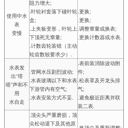
阻力增大;
.叶轮衬套落下碰叶轮
.更换;
使用中水
盒;
.更换;
表
.上夹板变形，叶轮上
.调整窜量或换表;
变慢
下顶死无窜量;
.更换计数器或水表.
.计数齿轮装错（主动
轮齿数较要求少）.
.表前装消除波动附
水表发
.管网水压剧烈波动;
件;
出“塔
.水表玻璃以下和水表
.松表罩及开龙头排
嗒”声和不
下游管内有空气;
气;
用
.水表安装方式不妥.
.避免极近距离并联
水自走
装二表.
.顶尖头严重磨损，顶
尖松动退下及其他原
.换顶尖及重新调整;