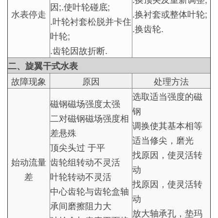
因;.使叶轮碰底;
水表停走
.换衬套或整体叶轮;
.叶轮衬套松脱并卡住
.换齿轮.
叶轮;
.齿轮因故折断.
二、旋翼干式水表
故障现象
原因
处理方法
选取适当强度的磁
磁钢磁场强度太强
钢
二对磁钢磁场强度相
调换使其基本相等
差悬殊
适当修尖，磨光
顶尖头过 于平
找原因，使灵活转
始动流量
齿轮组转动不灵活
动
差
叶轮转动不灵活
找原因，使灵活转
中心齿轮与齿轮盒轴
动
承间磨擦阻力大
放大轴承孔，垫玛