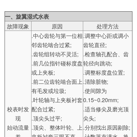
一、旋翼湿式水表
故障现象
原因
处理方法
.中心齿轮与第一位相
.调整中心距或调小
邻齿轮啮合过紧;
齿轮直径;
.齿轮组转动不灵活;
.检查轴孔配合、齿
.前几位指针碰标度盘
轮径向跳动;
或上夹板;
.调整标度盘位置;
.前二位齿轮啮合面上
.清除脏物;
有毛发或垃圾;
.使间隙为
.叶轮轴与上夹板衬套
0.15~0.20mm;
校表时发
配合过紧;
.适当修尖及磨光顶
现
.顶尖头过平;
尖头;
始动流量
.顶尖、整体叶轮、上
.分别找出原因剔除;
差
夹板衬套三眼不直
.计数器充满水、换