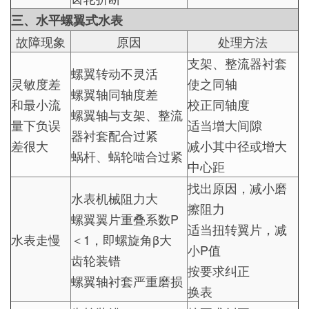
三、水平螺翼式水表
故障现象
原因
处理方法
支架、整流器衬套
螺翼转动不灵活
灵敏度差
使之同轴
螺翼轴同轴度差
和最小流
校正同轴度
螺翼轴与支架、整流
量下负误
适当增大间隙
器衬套配合过紧
差很大
减小其中径或增大
蜗杆、蜗轮啮合过紧
中心距
找出原因，减小磨
水表机械阻力大
擦阻力
螺翼翼片重叠系数P
适当扭转翼片，减
水表走慢
＜1，即螺旋角β大
小P值
齿轮装错
按要求纠正
螺翼轴衬套严重磨损
换表